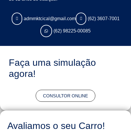
admmktcical@gmail.com
(62) 3607-7001
(62) 98225-00085
Faça uma simulação
agora!
CONSULTOR ONLINE
Avaliamos o seu Carro!